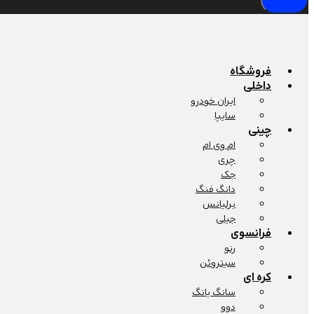
فروشگاه
داخلی
ایران خودرو
سایپا
چینی
ام وی ام
چری
جک
دانگ فنگ
برلیانس
جیلی
فرانسوی
رنو
سیتروئن
کره ای
سانگ یانگ
دوو