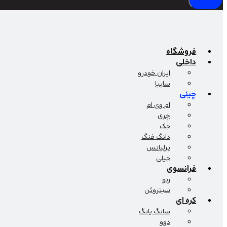
فروشگاه
داخلی
ایران خودرو
سایپا
چینی
ام وی ام
چری
جک
دانگ فنگ
برلیانس
جیلی
فرانسوی
رنو
سیتروئن
کره ای
سانگ یانگ
دوو