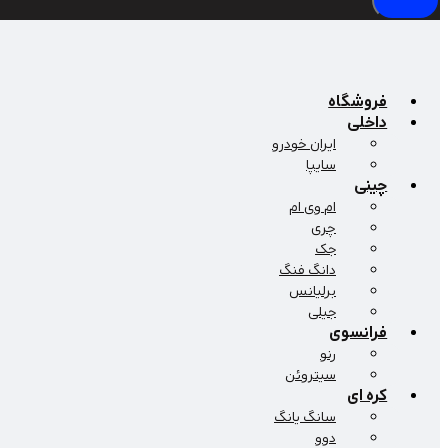
فروشگاه
داخلی
ایران خودرو
سایپا
چینی
ام وی ام
چری
جک
دانگ فنگ
برلیانس
جیلی
فرانسوی
رنو
سیتروئن
کره ای
سانگ یانگ
دوو