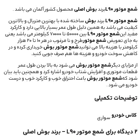
L9
برند
بوش اصلی
محصول کشور آلمان می باشد .
L9
برند
بوش
ساخته شده با بهترین متریال و بالاترین
اشد به همین دلیل طول عمر بسیار بالایی دارد و کارکرد
ع موتور L90
بین 50000 تا 70000 کیلومتر می باشد یعنی
عویض
شمع موتور
طرح و نا مرغوب در هر 10 تا 20 هزار
هزینه بالا می توانید
شمع موتور بوش
خریداری کرده و در
 خودرو و هزینه ها هم صرف جویی کنید.
یگر
شمع موتور بوش
می شود به بالا بردن طول عمر
ری و افزایش شتاب خودرو اشاره کرد و همچنین باید بیان
ع موتور بوش
باعث احتراق خوب و کارکرد خوب و درست
ود .
 تکمیلی
رو
سواری
شمع موتور L90 – برند بوش اصلی