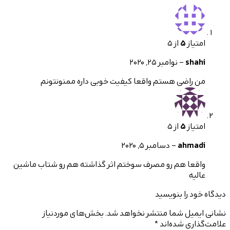
از
5
از 5
s
–
نوامبر 25, 2020
اضی هستم واقعا کیفیت خوبی داره ممنونتونم
از
5
از 5
ahm
–
دسامبر 5, 2020
ا هم رو مصرف سوختم اثر گذاشته هم رو شتاب ماشین
ه
 را بنویسید
یل شما منتشر نخواهد شد.
بخش‌های موردنیاز
ی شده‌اند
*