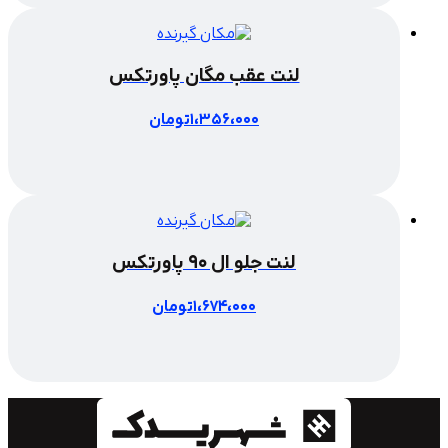
لنت عقب مگان پاورتکس
1،356،000
تومان
لنت جلو ال 90 پاورتکس
1،674،000
تومان