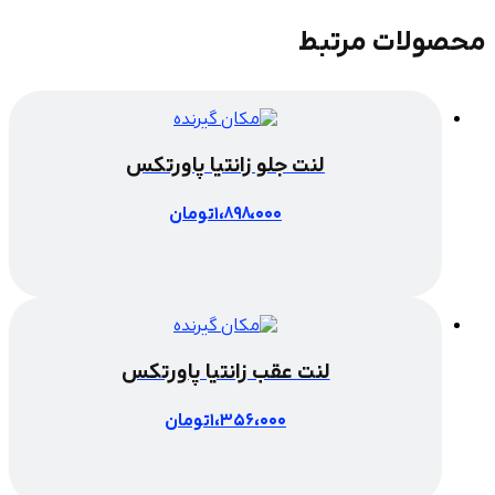
ات مرتبط
لنت جلو زانتیا پاورتکس
1،898،000
تومان
لنت عقب زانتیا پاورتکس
1،356،000
تومان