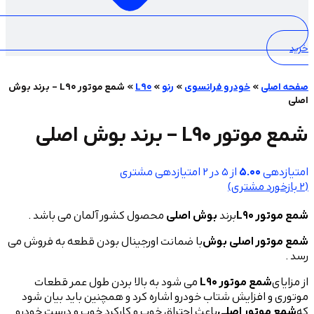
»
خودرو فرانسوی
»
رنو
»
L90
»
شمع موتور L90 – برند بوش
– برند بوش اصلی
5.00
از 5 در
2
امتیازدهی مشتری
 مشتری)
L9
برند
بوش اصلی
محصول کشور آلمان می باشد .
ر اصلی بوش
با ضمانت اورجینال بودن قطعه به فروش می
ع موتور L90
می شود به بالا بردن طول عمر قطعات
فزایش شتاب خودرو اشاره کرد و همچنین باید بیان شود
تور اصلی
باعث احتراق خوب و کارکرد خوب و درست خودرو