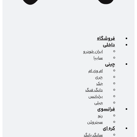
فروشگاه
داخلی
ایران خودرو
سایپا
چینی
ام وی ام
چری
جک
دانگ فنگ
برلیانس
جیلی
فرانسوی
رنو
سیتروئن
کره ای
سانگ یانگ