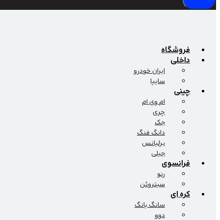
فروشگاه
داخلی
ایران خودرو
سایپا
چینی
ام وی ام
چری
جک
دانگ فنگ
برلیانس
جیلی
فرانسوی
رنو
سیتروئن
کره ای
سانگ یانگ
دوو