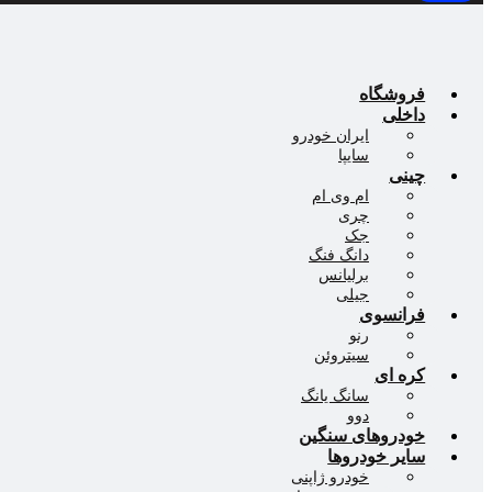
فروشگاه
داخلی
ایران خودرو
سایپا
چینی
ام وی ام
چری
جک
دانگ فنگ
برلیانس
جیلی
فرانسوی
رنو
سیتروئن
کره ای
سانگ یانگ
دوو
خودروهای سنگین
سایر خودروها
خودرو ژاپنی