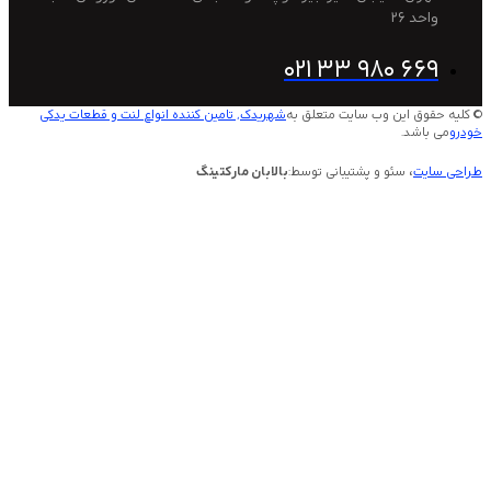
2
021 33 980 
این وب سایت متعلق به
شهریدک, تامین کننده انواع لنت و قطعات یدکی
.
 سئو و پشتیبانی توسط:
بالابان مارکتینگ