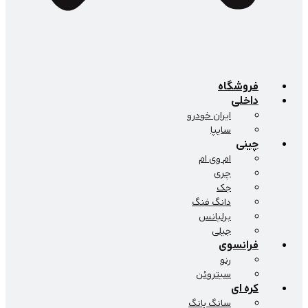
فروشگاه
داخلی
ایران خودرو
سایپا
چینی
ام وی ام
چری
جک
دانگ فنگ
برلیانس
جیلی
فرانسوی
رنو
سیتروئن
کره ای
سانگ یانگ