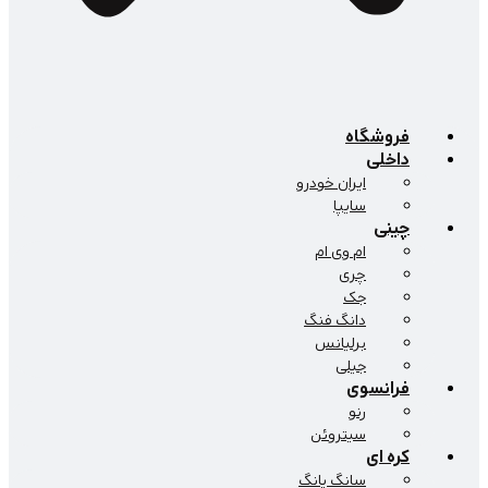
فروشگاه
داخلی
ایران خودرو
سایپا
چینی
ام وی ام
چری
جک
دانگ فنگ
برلیانس
جیلی
فرانسوی
رنو
سیتروئن
کره ای
سانگ یانگ