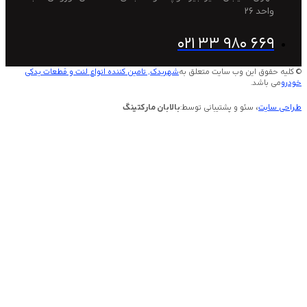
2
021 33 980 
این وب سایت متعلق به
شهریدک, تامین کننده انواع لنت و قطعات یدکی
.
 سئو و پشتیبانی توسط:
بالابان مارکتینگ