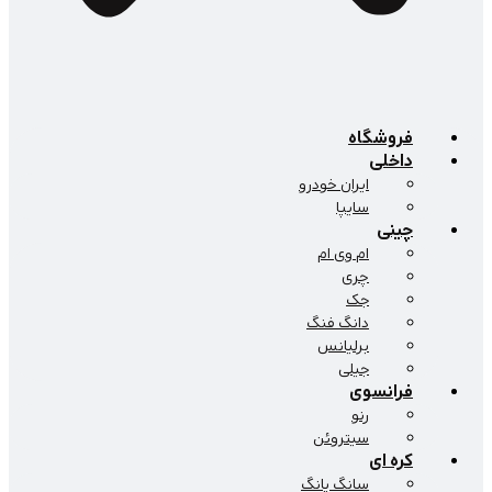
فروشگاه
داخلی
ایران خودرو
سایپا
چینی
ام وی ام
چری
جک
دانگ فنگ
برلیانس
جیلی
فرانسوی
رنو
سیتروئن
کره ای
سانگ یانگ