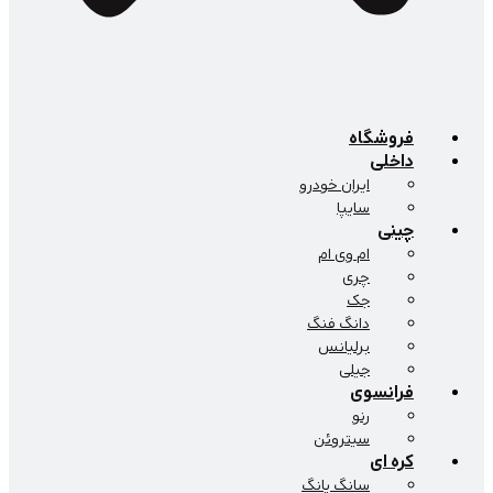
فروشگاه
داخلی
ایران خودرو
سایپا
چینی
ام وی ام
چری
جک
دانگ فنگ
برلیانس
جیلی
فرانسوی
رنو
سیتروئن
کره ای
سانگ یانگ