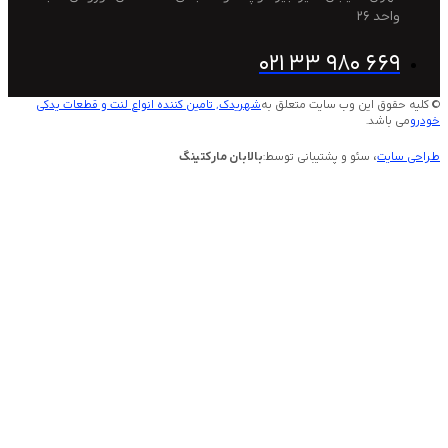
2
021 33 980 
این وب سایت متعلق به
شهریدک, تامین کننده انواع لنت و قطعات یدکی
.
 سئو و پشتیبانی توسط:
بالابان مارکتینگ