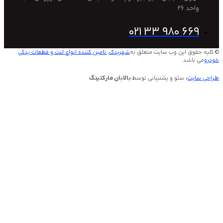
2
021 33 980 
این وب سایت متعلق به
شهریدک, تامین کننده انواع لنت و قطعات یدکی
.
 سئو و پشتیبانی توسط:
بالابان مارکتینگ