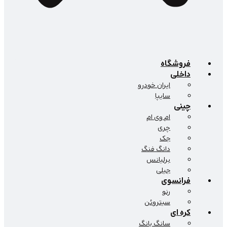
فروشگاه
داخلی
ایران خودرو
سایپا
چینی
ام وی ام
چری
جک
دانگ فنگ
برلیانس
جیلی
فرانسوی
رنو
سیتروئن
کره ای
سانگ یانگ