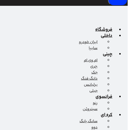
فروشگاه
داخلی
ایران خودرو
سایپا
چینی
ام وی ام
چری
جک
دانگ فنگ
برلیانس
جیلی
فرانسوی
رنو
سیتروئن
کره ای
سانگ یانگ
دوو