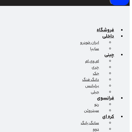
فروشگاه
داخلی
ایران خودرو
سایپا
چینی
ام وی ام
چری
جک
دانگ فنگ
برلیانس
جیلی
فرانسوی
رنو
سیتروئن
کره ای
سانگ یانگ
دوو