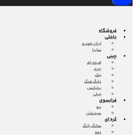
فروشگاه
داخلی
ایران خودرو
سایپا
چینی
ام وی ام
چری
جک
دانگ فنگ
برلیانس
جیلی
فرانسوی
رنو
سیتروئن
کره ای
سانگ یانگ
دوو