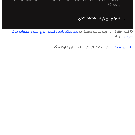
2
021 33 980 
این وب سایت متعلق به
شهریدک, تامین کننده انواع لنت و قطعات یدکی
.
 سئو و پشتیبانی توسط:
بالابان مارکتینگ