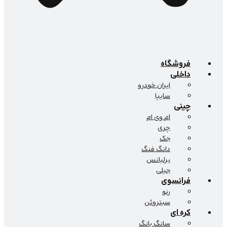
فروشگاه
داخلی
ایران خودرو
سایپا
چینی
ام وی ام
چری
جک
دانگ فنگ
برلیانس
جیلی
فرانسوی
رنو
سیتروئن
کره ای
سانگ یانگ