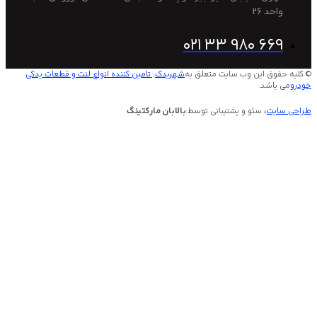
2
021 33 980 
این وب سایت متعلق به
شهریدک, تامین کننده انواع لنت و قطعات یدکی
.
 سئو و پشتیبانی توسط:
بالابان مارکتینگ