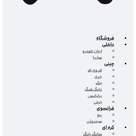
فروشگاه
داخلی
ایران خودرو
سایپا
چینی
ام وی ام
چری
جک
دانگ فنگ
برلیانس
جیلی
فرانسوی
رنو
سیتروئن
کره ای
سانگ یانگ