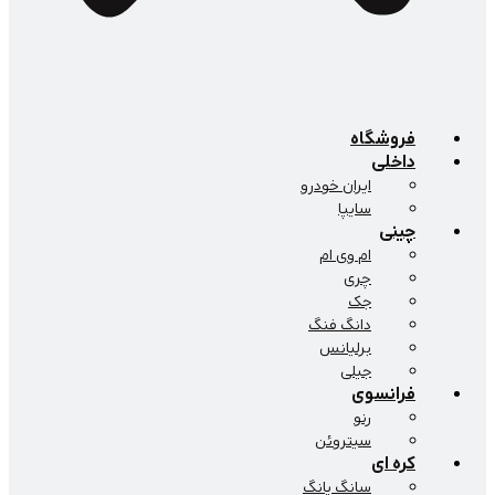
فروشگاه
داخلی
ایران خودرو
سایپا
چینی
ام وی ام
چری
جک
دانگ فنگ
برلیانس
جیلی
فرانسوی
رنو
سیتروئن
کره ای
سانگ یانگ