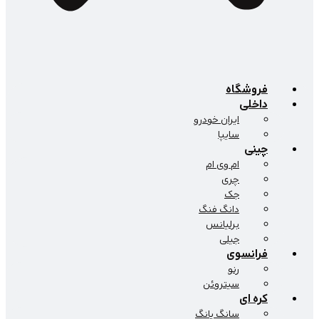
فروشگاه
داخلی
ایران خودرو
سایپا
چینی
ام وی ام
چری
جک
دانگ فنگ
برلیانس
جیلی
فرانسوی
رنو
سیتروئن
کره ای
سانگ یانگ