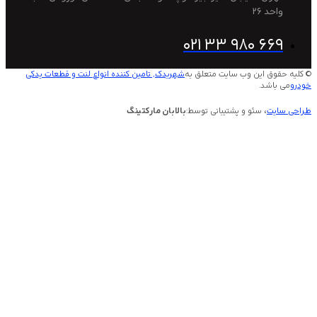
2
021 33 980 
این وب سایت متعلق به
شهریدک, تامین کننده انواع لنت و قطعات یدکی
.
 سئو و پشتیبانی توسط:
بالابان مارکتینگ