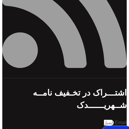
راک در تخـفیف نامــه
ــــــدک