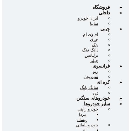
فروشگاه
داخلی
ایران خودرو
سایپا
چینی
ام وی ام
چری
جک
دانگ فنگ
برلیانس
جیلی
فرانسوی
رنو
سیتروئن
کره ای
سانگ یانگ
دوو
خودروهای سنگین
سایر خودروها
خودرو ژاپنی
مزدا
نیسان
خودرو آلمانی
بنز