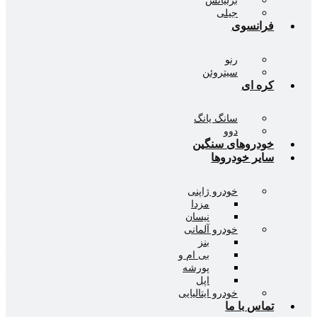
جیلی
انسوی
رنو
سیتروئن
ه ای
سانگ یانگ
دوو
دروهای سنگین
یر خودروها
خودرو ژاپنی
مزدا
نیسان
خودرو آلمانی
بنز
بی ام و
پورشه
اپل
خودرو ایتالیایی
اس با ما