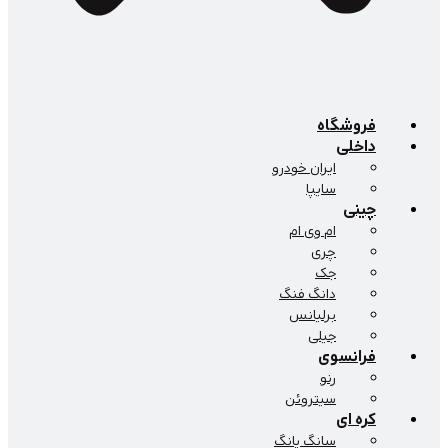
فروشگاه
داخلی
ایران خودرو
سایپا
چینی
ام وی ام
چری
جک
دانگ فنگ
برلیانس
جیلی
فرانسوی
رنو
سیتروئن
کره ای
سانگ یانگ