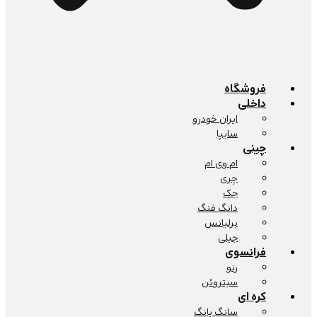
فروشگاه
داخلی
ایران خودرو
سایپا
چینی
ام وی ام
چری
جک
دانگ فنگ
برلیانس
جیلی
فرانسوی
رنو
سیتروئن
کره ای
سانگ یانگ