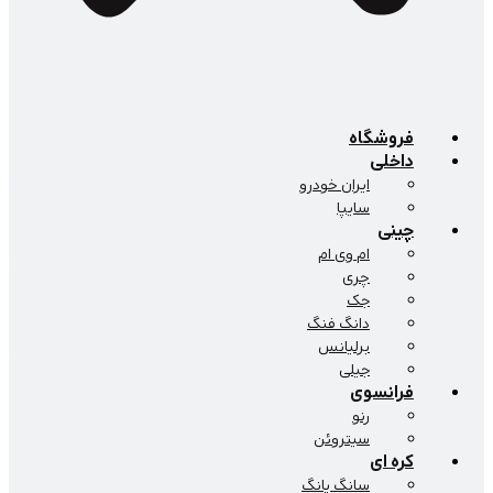
فروشگاه
داخلی
ایران خودرو
سایپا
چینی
ام وی ام
چری
جک
دانگ فنگ
برلیانس
جیلی
فرانسوی
رنو
سیتروئن
کره ای
سانگ یانگ